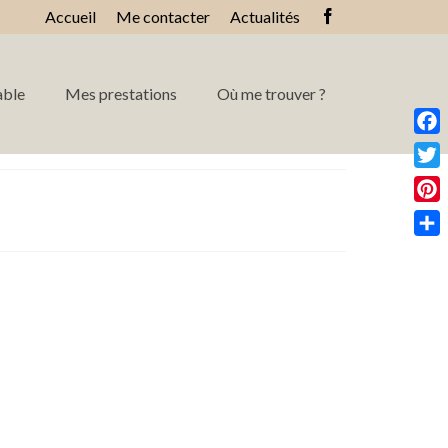
Accueil
Me contacter
Actualités
able
Mes prestations
Où me trouver ?
Face
Twitt
Pinte
Part