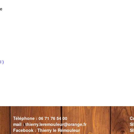
de
 )
Téléphone : 06 71 76 54 00
C
mail : thierry.leremouleur@orange.fr
S
Facebook : Thierry le Rémouleur
S