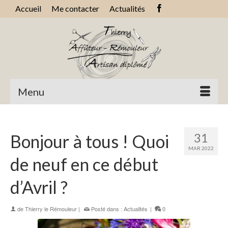
Accueil
Me contacter
Actualités
Menu
31
Bonjour à tous ! Quoi
MAR 2022
de neuf en ce début
d’Avril ?
de
Thierry le Rémouleur
|
Posté dans :
Actualités
|
0