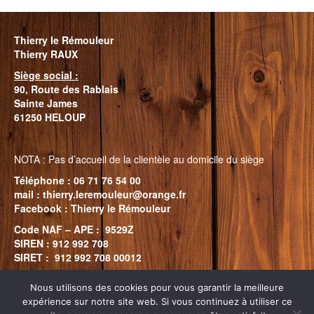
Thierry le Rémouleur
Thierry RAUX
Siège social :
90, Route des
Rablais
Sainte James
61250 HELOUP
NOTA : Pas d’accueil de la clientèle au domicile du siège
Téléphone : 06 71 76 54 00
mail : thierry.leremouleur@orange.fr
Facebook : Thierry le Rémouleur
Code NAF – APE : 9529Z
SIREN : 912 992 708
SIRET : 912 992 708 00012
Nous utilisons des cookies pour vous garantir la meilleure
Mes coordonnées
Règlementation générale de la politique de données
expérience sur notre site web. Si vous continuez à utiliser ce