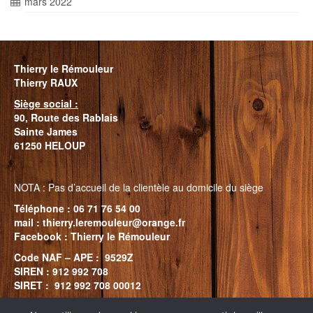
mars 2022
Thierry le Rémouleur
Thierry RAUX
Siège social :
90, Route des
Rablais
Sainte James
61250 HELOUP
NOTA : Pas d’accueil de la clientèle au domicile du siège
Téléphone : 06 71 76 54 00
mail : thierry.leremouleur@orange.fr
Facebook : Thierry le Rémouleur
Code NAF – APE : 9529Z
SIREN : 912 992 708
SIRET : 912 992 708 00012